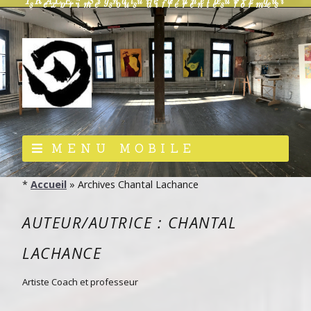
TRACE: Signature d’une œuvre qui
s’exprime sous différentes formes
MENU MOBILE
*
Accueil
»
Archives Chantal Lachance
AUTEUR/AUTRICE :
CHANTAL
LACHANCE
Artiste Coach et professeur