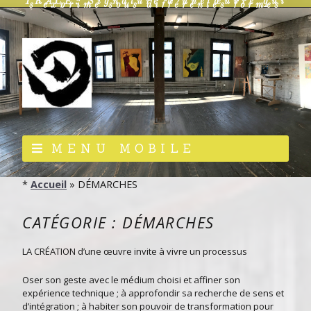
TRACE: Signature d’une œuvre qui
s’exprime sous différentes formes
MENU MOBILE
*
Accueil
»
DÉMARCHES
CATÉGORIE :
DÉMARCHES
LA CRÉATION d’une œuvre invite à vivre un processus
Oser son geste avec le médium choisi et affiner son
expérience technique ; à approfondir sa recherche de sens et
d’intégration ; à habiter son pouvoir de transformation pour